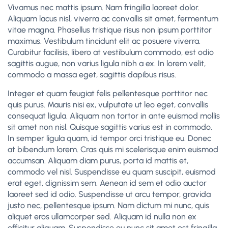
Vivamus nec mattis ipsum. Nam fringilla laoreet dolor.
Aliquam lacus nisl, viverra ac convallis sit amet, fermentum
vitae magna. Phasellus tristique risus non ipsum porttitor
maximus. Vestibulum tincidunt elit ac posuere viverra.
Curabitur facilisis, libero at vestibulum commodo, est odio
sagittis augue, non varius ligula nibh a ex. In lorem velit,
commodo a massa eget, sagittis dapibus risus.
Integer et quam feugiat felis pellentesque porttitor nec
quis purus. Mauris nisi ex, vulputate ut leo eget, convallis
consequat ligula. Aliquam non tortor in ante euismod mollis
sit amet non nisl. Quisque sagittis varius est in commodo.
In semper ligula quam, id tempor orci tristique eu. Donec
at bibendum lorem. Cras quis mi scelerisque enim euismod
accumsan. Aliquam diam purus, porta id mattis et,
commodo vel nisl. Suspendisse eu quam suscipit, euismod
erat eget, dignissim sem. Aenean id sem et odio auctor
laoreet sed id odio. Suspendisse ut arcu tempor, gravida
justo nec, pellentesque ipsum. Nam dictum mi nunc, quis
aliquet eros ullamcorper sed. Aliquam id nulla non ex
efficitur aliquam. Suspendisse eu nunc sit amet est fringilla